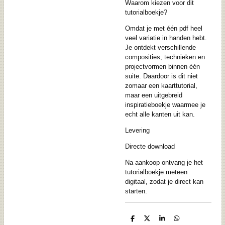
Waarom kiezen voor dit
tutorialboekje?
Omdat je met één pdf heel
veel variatie in handen hebt.
Je ontdekt verschillende
composities, technieken en
projectvormen binnen één
suite. Daardoor is dit niet
zomaar een kaarttutorial,
maar een uitgebreid
inspiratieboekje waarmee je
echt alle kanten uit kan.
Levering
Directe download
Na aankoop ontvang je het
tutorialboekje meteen
digitaal, zodat je direct kan
starten.
D
D
S
D