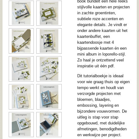
book bundelt een hele reeks
stijlvolle kaarten en projecten
in zachte groentinten,
subtiele roze accenten en
elegante details. Je vindt er
onder andere kaarten uit het
kaartenbuffet, een
kaartendoosje met 4
bijpassende kaarten én een
mini album in
loporello
-stijl.
Zo haal je ontzettend veel
inspiratie uit één pdf.
Dit tutorialboekje is ideaal
voor wie graag thuis op eigen
tempo werkt en houdt van
verzorgde projecten met
bloemen, blaadjes,
embossing, layering en
bijzondere vouwvormen. De
uitleg is stap voor stap
opgebouwd, met duidelijke
afmetingen, benodigdheden
en werkwijze per project.