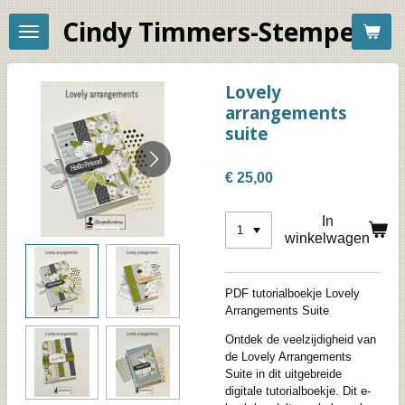
Ga
Cindy Timmers-Stempelac
direct
naar
de
hoofdinhoud
Lovely
arrangements
suite
€ 25,00
In
winkelwagen
PDF tutorialboekje Lovely
Arrangements Suite
Ontdek de veelzijdigheid van
de
Lovely Arrangements
Suite
in dit uitgebreide
digitale tutorialboekje. Dit e-