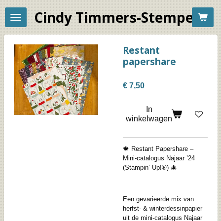
Ga
Cindy Timmers-Stempelac
direct
naar
de
hoofdinhoud
Restant
papershare
€ 7,50
In
winkelwagen
🍁 Restant Papershare –
Mini-catalogus Najaar ’24
(Stampin’ Up!®) 🎄
Een gevarieerde mix van
herfst- & winterdessinpapier
uit de mini-catalogus Najaar