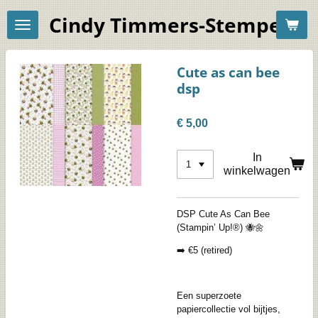
Ga
Cindy Timmers-Stempelac
direct
naar
de
hoofdinhoud
Cute as can bee
dsp
€ 5,00
In
winkelwagen
DSP Cute As Can Bee
(Stampin’ Up!®) 🐝🌼
➡️ €5 (retired)
Een superzoete
papiercollectie vol bijtjes,