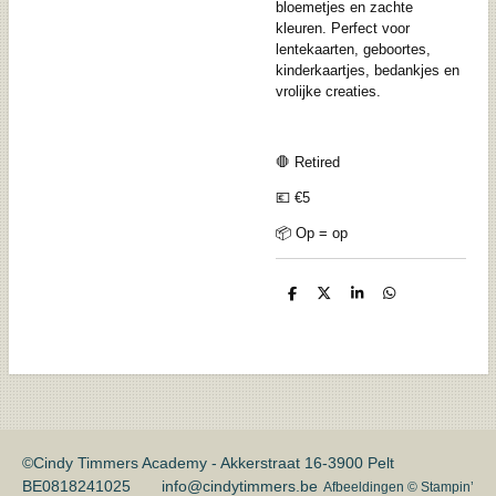
bloemetjes en zachte
kleuren. Perfect voor
lentekaarten, geboortes,
kinderkaartjes, bedankjes en
vrolijke creaties.
🛑 Retired
💶 €5
📦 Op = op
D
D
S
D
e
e
h
e
l
e
a
l
e
l
r
e
n
e
n
©Cindy Timmers Academy - Akkerstraat 16-3900 Pelt
BE0818241025 info@cindytimmers.be
Afbeeldingen © Stampin’