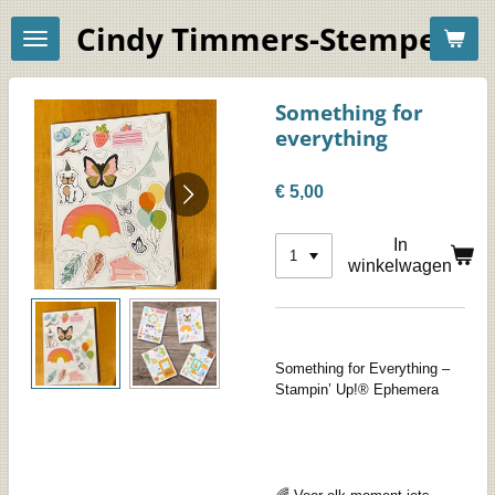
Ga
Cindy Timmers-Stempelac
direct
naar
de
hoofdinhoud
Something for
everything
€ 5,00
In
winkelwagen
Something for Everything –
Stampin’ Up!® Ephemera