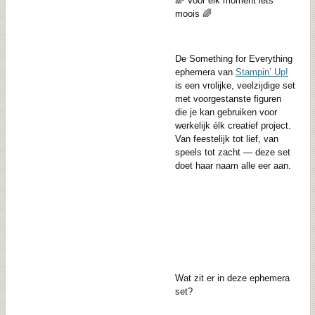
🌈 Voor elk moment iets
moois 🌈
De Something for Everything
ephemera van
Stampin’ Up!
is een vrolijke, veelzijdige set
met voorgestanste figuren
die je kan gebruiken voor
werkelijk élk creatief project.
Van feestelijk tot lief, van
speels tot zacht — deze set
doet haar naam alle eer aan.
Wat zit er in deze ephemera
set?