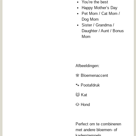
You’re the best
Happy Mother’s Day
Pet Mom / Cat Mom /
Dog Mom
Sister / Grandma /
Daughter / Aunt / Bonus
Mom
Afbeeldingen:
🌸 Bloemenaccent
🐾 Pootafdruk
🐱 Kat
🐶 Hond
Perfect om te combineren
met andere bloemen- of
kaderstempels.