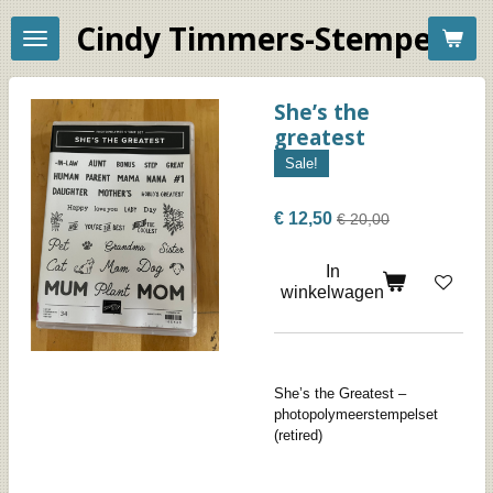
Ga
Cindy Timmers-Stempelac
direct
naar
de
hoofdinhoud
She’s the
greatest
Sale!
€ 12,50
€ 20,00
In
winkelwagen
She’s the Greatest –
photopolymeerstempelset
(retired)