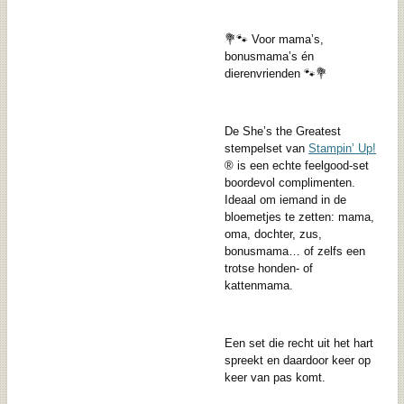
💐🐾 Voor mama’s,
bonusmama’s én
dierenvrienden 🐾💐
De She’s the Greatest
stempelset van
Stampin’ Up!
® is een echte feelgood-set
boordevol complimenten.
Ideaal om iemand in de
bloemetjes te zetten: mama,
oma, dochter, zus,
bonusmama… of zelfs een
trotse honden- of
kattenmama.
Een set die recht uit het hart
spreekt en daardoor keer op
keer van pas komt.