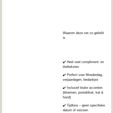
Waarom deze set zo geliefd
is
✔️ Heel veel compliment- en
titelteksten
✔️ Perfect voor Moederdag,
verjaardagen, bedankjes
✔️ Inclusief leuke accenten
(bloemen, pootafdruk, kat &
hond)
✔️ Tijdloos – geen specifieke
datum of seizoen