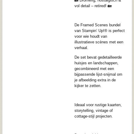
🏡 Dromerig, nostalgisch &
vol detail – retired! 🏡
De Framed Scenes bundel
van Stampin’ Up!® is perfect
voor wie houdt van
illustratieve scènes met een
verhaal.
De set bevat gedetailleerde
huisjes en landschappen,
gecombineerd met een
bijpassende lijst-snijmal om
je afbeelding extra in de
kijker te zetten.
Ideaal voor rustige kaarten,
storytelling, vintage of
cottage-stijl projecten.