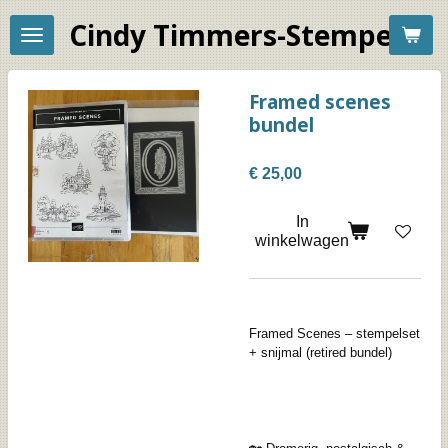
Ga
Cindy Timmers-Stempelac
direct
naar
de
hoofdinhoud
Framed scenes
bundel
€ 25,00
In
winkelwagen
Framed Scenes – stempelset
+ snijmal (retired bundel)