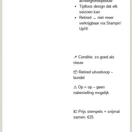
achtergrondopbouw
Tijdloos design dat elk
seizoen kan
Retired → niet meer
verkrijgbaar via Stampin’
Up!®
📌 Conditie: zo goed als
nieuw
📦 Retired uitverkoop –
bundel
⚠️ Op = op – geen
nabestelling mogelijk
💶 Prijs stempels + snijmal
samen: €25