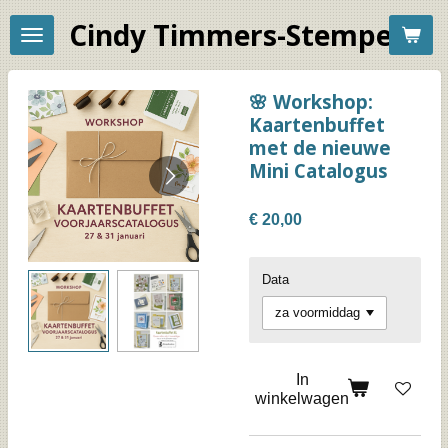
Ga
Cindy Timmers-Stempelac
direct
naar
de
hoofdinhoud
🌸 Workshop:
Kaartenbuffet
met de nieuwe
Mini Catalogus
€ 20,00
Data
In
winkelwagen