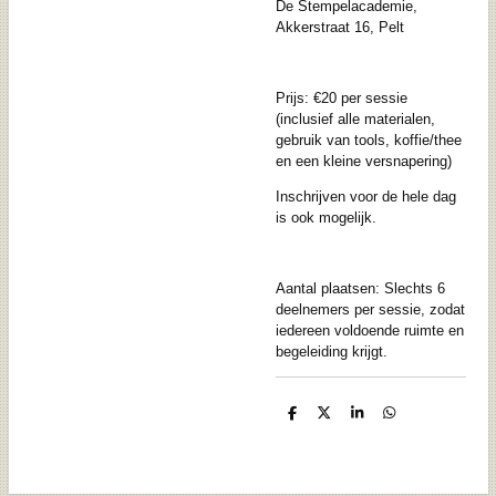
De Stempelacademie,
Akkerstraat 16, Pelt
Prijs: €20 per sessie
(inclusief alle materialen,
gebruik van tools, koffie/thee
en een kleine versnapering)
Inschrijven voor de hele dag
is ook mogelijk.
Aantal plaatsen: Slechts 6
deelnemers per sessie, zodat
iedereen voldoende ruimte en
begeleiding krijgt.
D
D
S
D
e
e
h
e
l
e
a
l
e
l
r
e
n
e
n