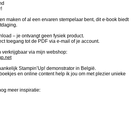
nd
!
ten maken of al een ervaren stempelaar bent, dit e-book biedt
itdaging.
wnload – je ontvangt geen fysiek product.
rect toegang tot de PDF via e-mail of je account.
n verkrijgbaar via mijn webshop:
p.net
ankelijk Stampin’Up! demonstrator in België.
boekjes en online content help ik jou om met plezier unieke
og meer inspiratie: