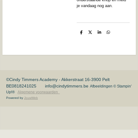
je vandaag nog aan.
D
D
S
D
e
e
h
e
l
e
a
l
e
l
r
e
n
e
n
©Cindy Timmers Academy - Akkerstraat 16-3900 Pelt
BE0818241025 info@cindytimmers.be
Afbeeldingen © Stampin’
Up!®
Algemene voorwaarden
Powered by
JouwWeb