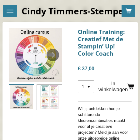
Ga
Cindy Timmers-Stempelac
direct
naar
de
hoofdinhoud
Online Training:
Creatief Met de
Stampin’ Up!
Color Coach
€ 37,00
In
winkelwagen
Wil jij ontdekken hoe je
schitterende
kleurencombinaties maakt
voor al je creatieve
projecten? Meld je aan voor
onze uitgebreide online